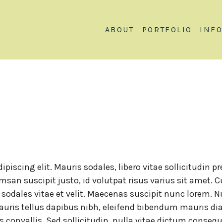
ABOUT
PORTFOLIO
INF
piscing elit. Mauris sodales, libero vitae sollicitudin p
san suscipit justo, id volutpat risus varius sit amet. 
e sodales vitae et velit. Maecenas suscipit nunc lorem. N
uris tellus dapibus nibh, eleifend bibendum mauris dia
 convallis. Sed sollicitudin, nulla vitae dictum conseq