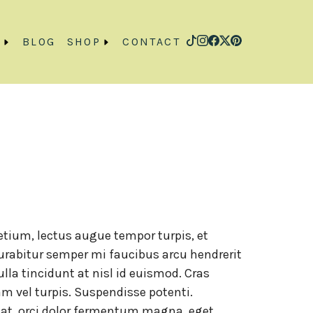
O
BLOG
SHOP
CONTACT
retium, lectus augue tempor turpis, et
Curabitur semper mi faucibus arcu hendrerit
ulla tincidunt at nisl id euismod. Cras
m vel turpis. Suspendisse potenti.
uat, orci dolor fermentum magna, eget