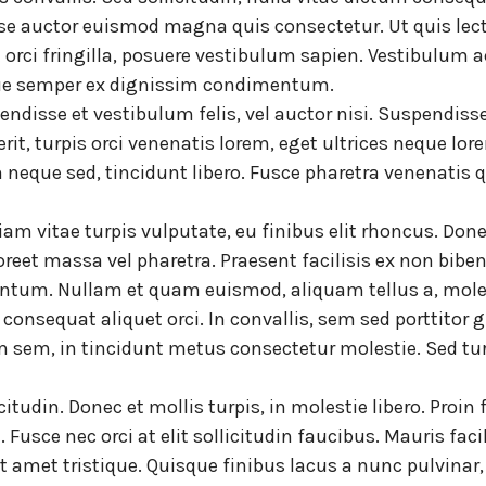
e auctor euismod magna quis consectetur. Ut quis lect
at orci fringilla, posuere vestibulum sapien. Vestibulum
eque semper ex dignissim condimentum.
endisse et vestibulum felis, vel auctor nisi. Suspendisse 
drerit, turpis orci venenatis lorem, eget ultrices nequ
 neque sed, tincidunt libero. Fusce pharetra venenatis 
iam vitae turpis vulputate, eu finibus elit rhoncus. Done
reet massa vel pharetra. Praesent facilisis ex non bibe
tum. Nullam et quam euismod, aliquam tellus a, molesti
, consequat aliquet orci. In convallis, sem sed porttitor
im sem, in tincidunt metus consectetur molestie. Sed tu
citudin. Donec et mollis turpis, in molestie libero. Pro
 Fusce nec orci at elit sollicitudin faucibus. Mauris faci
met tristique. Quisque finibus lacus a nunc pulvinar, e