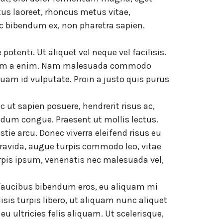
us laoreet, rhoncus metus vitae,
 ac bibendum ex, non pharetra sapien.
potenti. Ut aliquet vel neque vel facilisis.
e lorem a enim. Nam malesuada commodo
quam id vulputate. Proin a justo quis purus
c ut sapien posuere, hendrerit risus ac,
ndum congue. Praesent ut mollis lectus.
e arcu. Donec viverra eleifend risus eu
 gravida, augue turpis commodo leo, vitae
rpis ipsum, venenatis nec malesuada vel,
in faucibus bibendum eros, eu aliquam mi
lisis turpis libero, ut aliquam nunc aliquet
u ultricies felis aliquam. Ut scelerisque,